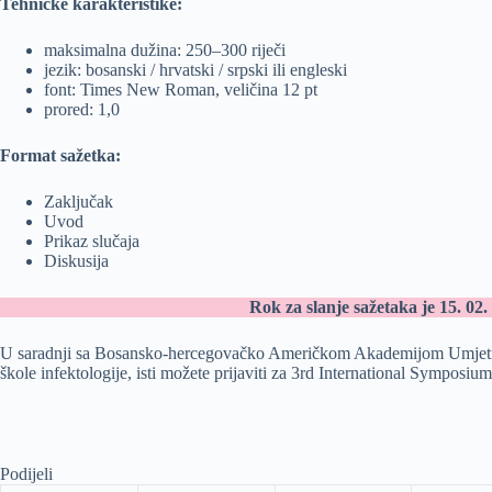
Tehničke karakteristike:
maksimalna dužina: 250–300 riječi
jezik: bosanski / hrvatski / srpski ili engleski
font: Times New Roman, veličina 12 pt
prored: 1,0
Format sažetka:
Zaključak
Uvod
Prikaz slučaja
Diskusija
Rok za slanje sažetaka je 15. 02.
U saradnji sa Bosansko-hercegovačko Američkom Akademijom Umjetnost
škole infektologije, isti možete prijaviti za 3rd International Sympos
Podijeli