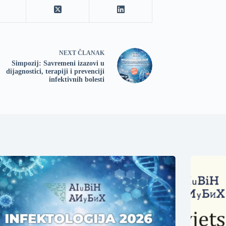
NEXT
ČLANAK
Simpozij: Savremeni izazovi u
dijagnostici, terapiji i prevenciji
infektivnih bolesti