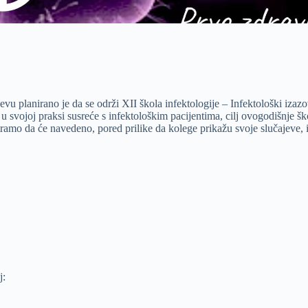
u planirano je da se održi XII škola infektologije – Infektološki izaz
i u svojoj praksi susreće s infektološkim pacijentima, cilj ovogodišnje šk
ramo da će navedeno, pored prilike da kolege prikažu svoje slučajeve, im
j: