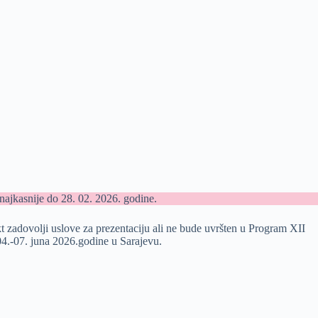
 najkasnije do 28. 02. 2026. godine.
adovolji uslove za prezentaciju ali ne bude uvršten u Program XII
04.-07. juna 2026.godine u Sarajevu.