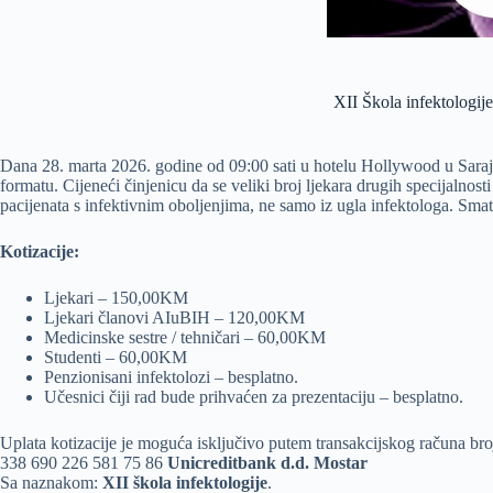
XII Škola infektologije
Dana 28. marta 2026. godine od 09:00 sati u hotelu Hollywood u Sarajev
formatu. Cijeneći činjenicu da se veliki broj ljekara drugih specijalnost
pacijenata s infektivnim oboljenjima, ne samo iz ugla infektologa. Smat
Kotizacije:
Ljekari – 150,00KM
Ljekari članovi AIuBIH – 120,00KM
Medicinske sestre / tehničari – 60,00KM
Studenti – 60,00KM
Penzionisani infektolozi – besplatno.
Učesnici čiji rad bude prihvaćen za prezentaciju – besplatno.
Uplata kotizacije je moguća isključivo putem transakcijskog računa bro
338 690 226 581 75 86
Unicreditbank d.d. Mostar
Sa naznakom:
XII škola infektologije
.