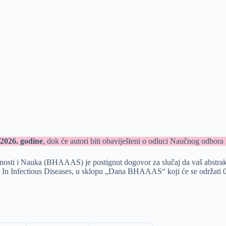
 2026. godine
, dok će autori biti obaviješteni o odluci Naučnog odbora
i i Nauka (BHAAAS) je postignut dogovor za slučaj da vaš abstrakt z
ium In Infectious Diseases, u sklopu „Dana BHAAAS“ koji će se održati 