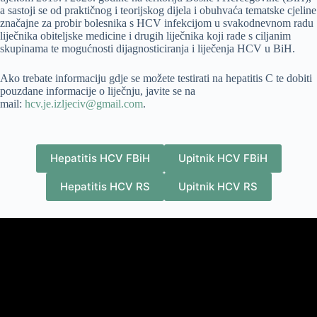
a sastoji se od praktičnog i teorijskog dijela i obuhvaća tematske cjeline
značajne za probir bolesnika s HCV infekcijom u svakodnevnom radu
liječnika obiteljske medicine i drugih liječnika koji rade s ciljanim
skupinama te mogućnosti dijagnosticiranja i liječenja HCV u BiH.
Ako trebate informaciju gdje se možete testirati na hepatitis C te dobiti
pouzdane informacije o liječnju, javite se na
mail:
hcv.je.izljeciv@gmail.com
.
Hepatitis HCV FBiH
Upitnik HCV FBiH
Hepatitis HCV RS
Upitnik HCV RS