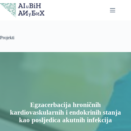
Skip
to
content
Projekti
Egzacerbacija hroničnih
kardiovaskularnih i endokrinih stanja
kao posljedica akutnih infekcija