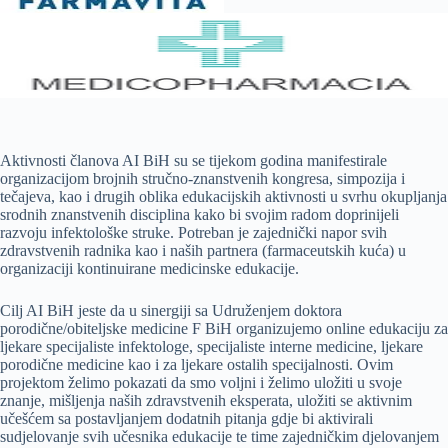
Aktivnosti članova AI BiH su se tijekom godina manifestirale
organizacijom brojnih stručno-znanstvenih kongresa, simpozija i
tečajeva, kao i drugih oblika edukacijskih aktivnosti u svrhu okupljanja
srodnih znanstvenih disciplina kako bi svojim radom doprinijeli
razvoju infektološke struke. Potreban je zajednički napor svih
zdravstvenih radnika kao i naših partnera (farmaceutskih kuća) u
organizaciji kontinuirane medicinske edukacije.
Cilj AI BiH jeste da u sinergiji sa Udruženjem doktora
porodične/obiteljske medicine F BiH organizujemo online edukaciju za
ljekare specijaliste infektologe, specijaliste interne medicine, ljekare
porodične medicine kao i za ljekare ostalih specijalnosti. Ovim
projektom želimo pokazati da smo voljni i želimo uložiti u svoje
znanje, mišljenja naših zdravstvenih eksperata, uložiti se aktivnim
učešćem sa postavljanjem dodatnih pitanja gdje bi aktivirali
sudjelovanje svih učesnika edukacije te time zajedničkim djelovanjem