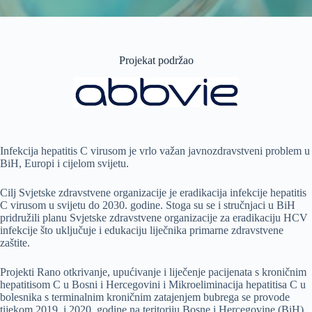
Projekat podržao
Infekcija hepatitis C virusom je vrlo važan javnozdravstveni problem u
BiH, Europi i cijelom svijetu.
Cilj Svjetske zdravstvene organizacije je eradikacija infekcije hepatitis
C virusom u svijetu do 2030. godine. Stoga su se i stručnjaci u BiH
pridružili planu Svjetske zdravstvene organizacije za eradikaciju HCV
infekcije što uključuje i edukaciju liječnika primarne zdravstvene
zaštite.
Projekti Rano otkrivanje, upućivanje i liječenje pacijenata s kroničnim
hepatitisom C u Bosni i Hercegovini i Mikroeliminacija hepatitisa C u
bolesnika s terminalnim kroničnim zatajenjem bubrega se provode
tijekom 2019. i 2020. godine na teritoriju Bosne i Hercegovine (BiH),